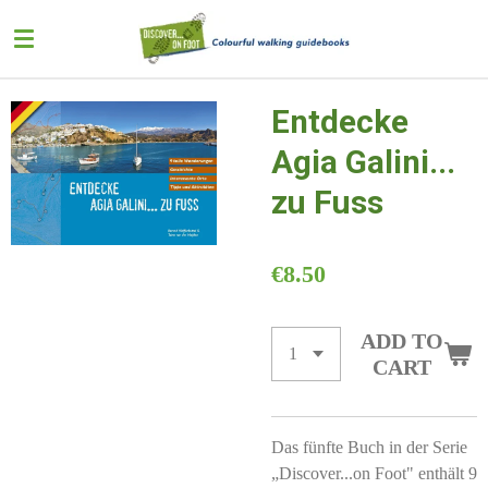
Skip
to
main
content
Entdecke
Agia Galini...
zu Fuss
€8.50
ADD TO
CART
Das fünfte Buch in der Serie
„Discover...on Foot" enthält 9