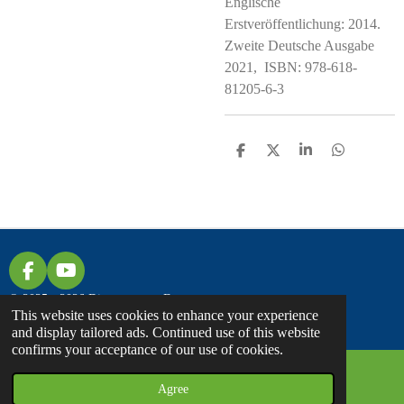
Englische
Erstveröffentlichung: 2014.
Zweite Deutsche Ausgabe
2021,
ISBN: 978-618-
81205-6-3
S
S
S
S
H
H
H
H
A
A
A
A
R
R
R
R
E
E
E
E
F
Y
A
O
© 2025 - 2026 Discover... on Foot
C
U
This website uses cookies to enhance your experience
E
T
and display tailored ads. Continued use of this website
B
U
confirms your acceptance of our use of cookies.
O
B
O
E
Agree
Email
Facebook
K